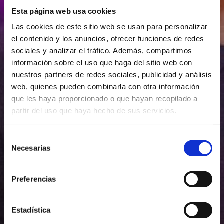
Esta página web usa cookies
Las cookies de este sitio web se usan para personalizar
el contenido y los anuncios, ofrecer funciones de redes
sociales y analizar el tráfico. Además, compartimos
información sobre el uso que haga del sitio web con
nuestros partners de redes sociales, publicidad y análisis
web, quienes pueden combinarla con otra información
que les haya proporcionado o que hayan recopilado a
partir del uso que haya hecho de sus servicios.
Descubre la
experiencia People Bar,
Selección
Necesarias
de
tu pub en Lugo
consentimiento
Preferencias
Estadística